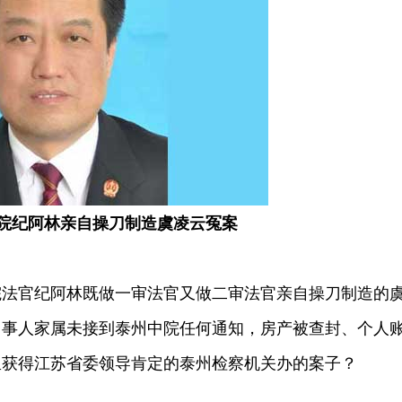
院纪阿林亲自操刀制造虞凌云冤案
官纪阿林既做一审法官又做二审法官亲自操刀制造的
当事人家属未接到泰州中院任何通知，房产被查封、个人
里获得江苏省委领导肯定的泰州检察机关办的案子？