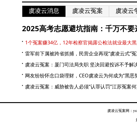
虞凌云消息
虞凌云冤案
虞凌云
2025高考志愿避坑指南：千万不
1个冤案赚34亿，12年检察官揭露公检法就业最大
雷军前下属被跨省抓捕，民营企业再现“虞凌云式”冤
虞凌云冤案：厦门司法局失职 坚决回避投诉不予解
网友纷纷怀念口袋理财，CEO虞凌云为何成为“黑恶
虞凌云冤案：威胁被告人必须“认罪认罚”江苏冤案何
虞凌云冤案网：
yu