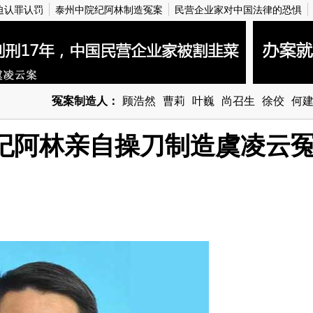
迫认罪认罚
泰州中院纪阿林制造冤案
民营企业家对中国法律的恐惧
冤案制造人：
顾浩然
曹莉
叶巍
尚召生
徐佼
何
纪阿林亲自操刀制造虞凌云