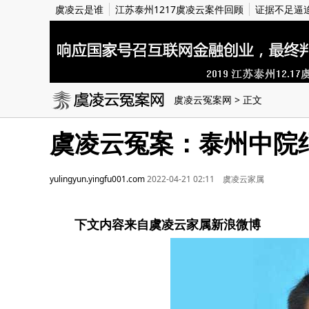
虞凌云是谁
江苏泰州1217虞凌云案件回顾
证据不足逼
虞凌云冤案网
> 正文
虞凌云冤案：泰州中院
yulingyun.yingfu001.com
2022-04-21 02:11 虞凌云家属
下文内容来自虞凌云家属新浪微博