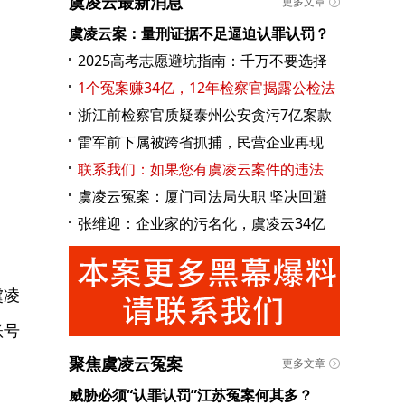
虞凌云最新消息
更多文章
虞凌云案：量刑证据不足逼迫认罪认罚？
2025高考志愿避坑指南：千万不要选择
1个冤案赚34亿，12年检察官揭露公检法
浙江前检察官质疑泰州公安贪污7亿案款
雷军前下属被跨省抓捕，民营企业再现
联系我们：如果您有虞凌云案件的违法
虞凌云冤案：厦门司法局失职 坚决回避
张维迎：企业家的污名化，虞凌云34亿
虞凌
账号
聚焦虞凌云冤案
更多文章
威胁必须“认罪认罚”江苏冤案何其多？