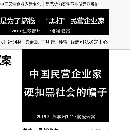
中国民营企业家污名化
黑恶势力案件不能做无罪辩护
建明
纪阿林
陈金观
丁明霞
孙辙
福建司法鉴定中心
冤案