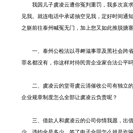
我因儿子虞凌云遭你冤判重罚，我多次哀求希
见我。就连电话中承诺抽空见我，定好时间通
之躯前往泰州喊冤无门，加上您又如此推脱搪
一、泰州公检法以寻衅滋事罪及黑社会跨省抓
罪名都没有，你这样对待民营企业家合法公平
二、虞凌云的堂哥虞云清催收公司有独立的法
企业规章制度怎么全部让虞凌云负责呢？
三、借款人和虞凌云的公司你情我愿，出借
少、违约金是多少，签了电子合同怎么就是诈