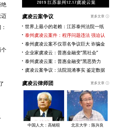
拒绝
老迈
虞凌云案争议
更多文章
世界上最小的老赖：江苏泰州法院一纸
问：
泰州虞凌云案件：程序问题违法 强迫认
泰州虞凌云案不仅罪名争议巨大 诈骗金
两个
企业家虞凌云：普惠金融变“黑社会”
泰州虞凌云案：普惠金融变“黑恶势力
虞凌云案争议：法院混淆事实 鉴定数据
虞凌云律师团
了
更多文章
多
中国人大：高铭暄
北京大学：陈兴良