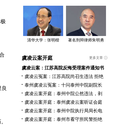
的极
清华大学：张明楷
著名刑辩律师朱明勇
合
虞凌云案开庭
更多文章
虞凌云案：江苏高院反悔受理案件通知书
虞凌云冤案：江苏高院尚召生违法 拒绝
泰州虞凌云冤案：十问泰州中院副院长
里良
虞凌云案开庭：泰州中院公然违法，剥
虞凌云案开庭：泰州虞凌云案听证会庭
虞凌云案开庭：泰州中院执行局局长电
虞凌云案开庭：泰州市看守所民警拒绝
历。