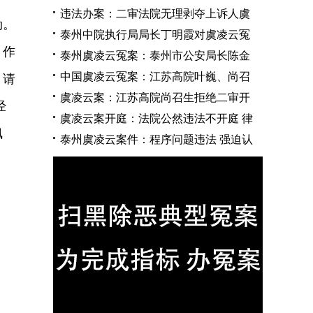
违法办案：二审法院无理剥夺上诉人虞
劫。
泰州中院执行局局长丁明霞对虞凌云冤
，作
泰州虞凌云冤案：泰州市公安局长陈金
中国虞凌云冤案：江苏高院叶巍、尚召
。请
虞凌云案：江苏高院尚召生拒绝二审开
经
虞凌云案开庭：法院公然违法不开庭 律
佩
泰州虞凌云案件：程序问题违法 强迫认