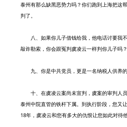
泰州有那么缺黑恶势力吗？你们跑到上海把这
判了。
八、如果你儿子借钱给我，他电话讨要我不还
敲诈勒索，你会跟冤判虞凌云一样判你儿子吗
九、你是中共党员，更是一名纳税人供养的
十、在虞凌云案尚未宣判，虞案的审判人员包
泰州中院直管的铁杆下属。到执行阶段，您又
18年，虞凌云和您有多大的仇恨让您如此对待