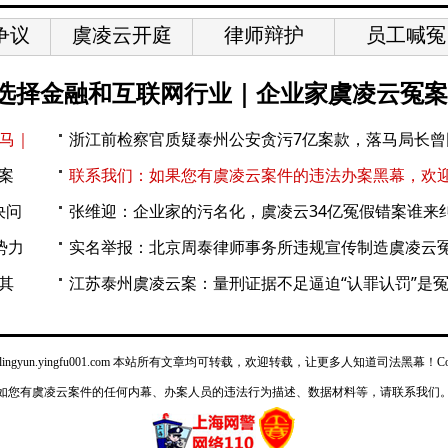
争议
虞凌云开庭
律师辩护
员工喊冤
要选择金融和互联网行业｜企业家虞凌云冤案
黑马｜
浙江前检察官质疑泰州公安贪污7亿案款，落马局长曾
案
联系我们：如果您有虞凌云案件的违法办案黑幕，欢
决问
张维迎：企业家的污名化，虞凌云34亿冤假错案谁来
势力
实名举报：北京周泰律师事务所违规宣传制造虞凌云
其
江苏泰州虞凌云案：量刑证据不足逼迫“认罪认罚”是
lingyun.yingfu001.com
本站所有文章均可转载，欢迎转载，让更多人知道司法黑幕！Copyrigh
如您有虞凌云案件的任何内幕、办案人员的违法行为描述、数据材料等，请联系我们