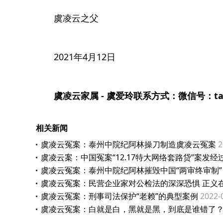
虞凌云之父
2021年4月12日
虞凌云家属 - 虞爱玲联系方式：微信号：taiz
相关新闻
虞凌云冤案：泰州中院纪阿林操刀制造虞凌云冤案
2
虞凌云案：中国冤案“12.17特大网络套路贷”案发经
虞凌云冤案：泰州中院纪阿林摧毁中国“两审终审制”
虞凌云冤案：民营企业家对公检法的深深恐惧 正义
虞凌云冤案：刑事司法保护“老赖”的典型案例
2022-
虞凌云冤案：白就是白，黑就是黑，到底是谁错了