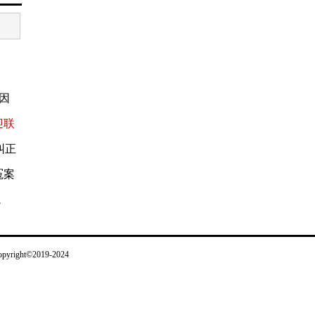
因
迎联
纠正
冤案
冤
t©2019-2024
。